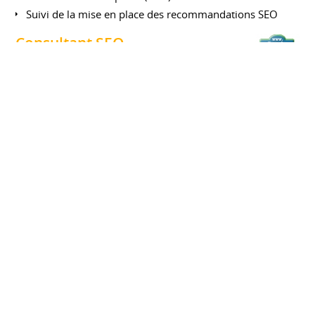
Suivi de la mise en place des recommandations SEO
Consultant SEO
Rue du Commerce
Mai 2004 à juin 2004
Freelance
Saint Ouen
France
Audit SEO et conseils pour améliorer la visibilité du site
rueducommerce.fr dans les moteurs de recherche
CERTIFICATIONS
Certification CESEO
Certification d'Expert SEO par la Fédération des
Professionnels du Search Marketing.
(Voir la certification)
FORMATIONS
Executive Master IA pour managers